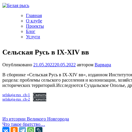
Главная
О клубе
Проекты
Блог
Услуги
Сельская Русь в IX-XIV вв
Опубликовано
21.05.2022
20.05.2022
автором
Варвара
В сборнике «Сельская Русь в IX-XIV вв», изданном Институто
раздела: проблемы сельского расселения и колонизации, хозяйс
исторических территорий.Исследуются Суздальское Ополье, др
selskaja-rus_ch-1
Скачать
selskaja-rus_ch-2
Скачать
Навигация
Из итсории Великого Новгорода
Что такое братство…
по