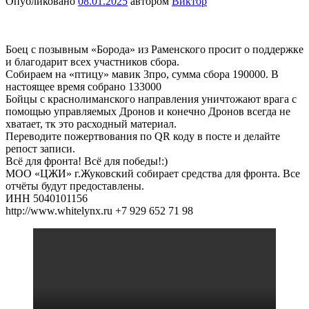
Опубликовано
08.01.2025
автором
Виктор
Боец с позывным «Борода» из Раменского просит о поддержке
и благодарит всех участников сбора.
Собираем на «птицу» мавик 3про, сумма сбора 190000. В
настоящее время собрано 133000
Бойцы с краснолиманского направления уничтожают врага с
помощью управляемых Дронов и конечно Дронов всегда не
хватает, тк это расходный материал.
Переводите пожертвования по QR коду в посте и делайте
репост записи.
Всё для фронта! Всё для победы!:)
МОО «ЦЖИ» г.Жуковский собирает средства для фронта. Все
отчёты будут предоставлены.
ИНН 5040101156
http://www.whitelynx.ru +7 929 652 71 98