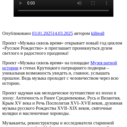
Опубликовано
03.01.2025
14.03.2025
автором
killreall
Проект «Музыка сквозь время» открывает новый год циклом
«Русское Рождество» и приглашает проникнуться духом
светлого и радостного праздника!
Проект «Музыка сквозь время» на площадке
Музея ратной
истории
в стенах Крутицкого патриаршего подворья –
уникальная возможность увидеть и, главное, услышать
прошлое. Ведь музыка проходит с человечеством через всю
историю.
Проект задуман как мелодическое путешествие из эпохи в
эпоху: Античность и Ранее Средневековье, Русь и Византия,
Крым XV века и Речь Посполитая XVI–XVII веков, духовная
музыка русского Рождества XVII–XIX веков, святочные
колядки и масленичные хороводы.
Музыканты, реконструкторы и исследователи старинной