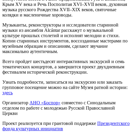
Крым XV века и Речь Посполитая XVI–XVII веков, духовная
музыка русского Рождества XVII–XIX веков, святочные
колядки и масленичные хороводы.
Музыканты, реконструкторы и исследователи старинной
музыки из ансамбля Alcántar расскажут о музыкальной
культуре прошлых столетий и исполнят мелодии и стихи.
Копии старинных инструментов, воссозданные мастерами по
музейным образцам и описаниям, сделают звучание
максимально аутентичным.
Всего пройдет шестьдесят интерактивных экскурсий и семь
тематических концертов, а завершится проект двухдневным
фестивалем исторической реконструкции.
Узнать подробности, записаться на экскурсию или заказать
групповое посещение можно на сайте Музея ратной истории:
здесь
Организатор
АНО «Боспор»
совместно с Синодальным
отделом по работе с молодежью Русской Православной
Церкви
Проект реализуется при грантовой поддержке
Президентского
фонда культурных инициатив