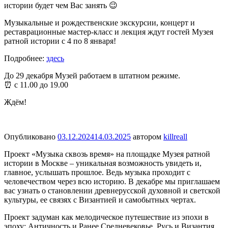
истории будет чем Вас занять 😉
Музыкальные и рождественские экскурсии, концерт и
реставрационные мастер-класс и лекция ждут гостей Музея
ратной истории с 4 по 8 января!
Подробнее:
здесь
До 29 декабря Музей работаем в штатном режиме.
⏰ с 11.00 до 19.00
Ждём!
Опубликовано
03.12.2024
14.03.2025
автором
killreall
Проект «Музыка сквозь время» на площадке Музея ратной
истории в Москве – уникальная возможность увидеть и,
главное, услышать прошлое. Ведь музыка проходит с
человечеством через всю историю. В декабре мы приглашаем
вас узнать о становлении древнерусской духовной и светской
культуры, ее связях с Византией и самобытных чертах.
Проект задуман как мелодическое путешествие из эпохи в
эпоху: Античность и Ранее Средневековье, Русь и Византия,