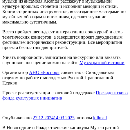
музыки из ансамбля Alcántar расскажут о музыкальной
культуре прошлых столетий и исполнят мелодии и стихи.
Копии старинных инструментов, воссозданные мастерами по
музейным образцам и описаниям, сделают звучание
максимально аутентичным.
Всего пройдет шестьдесят интерактивных экскурсий и семь
тематических концертов, а завершится проект двухдневным
фестивалем исторической реконструкции. Все мероприятия
проекта бесплатны для зрителей.
Узнать подробности, записаться на экскурсию или заказать
групповое посещение можно на сайте
Музея ратной истории
.
Организатор
АНО «Боспор»
совместно с Синодальным
отделом по работе с молодежью Русской Православной
Церкви
Проект реализуется при грантовой поддержке
Президентского
фонда культурных инициатив
Опубликовано
27.12.2024
14.03.2025
автором
killreall
В Новогодние и Рождественские каникулы Музею ратной